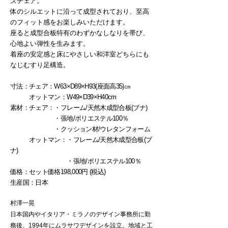
ズチェア。
体のシルエットに沿って成型されており、至高
のフィット感をお楽しみいただけます。
座ると成型合板特有のわずかなしなりを帯び、
心地よい弾性を生みます。
着座の安定感と床にやさしい和洋室どちらにも
なじむすり足構造。
寸法：チェア：W63×D89×H93(座面高35)㎝
オットマン：W49×D39×H40cm
​素材：チェア：・フレーム/天然木成型合板(ブナ)
・張
地/ポリエステル100％
・クッション材/ウレタンフォーム
オットマン：・フレーム/天然木成型合板(ブ
ナ)
・張地/ポリエステル100％
​価格：セット価格198,000円 (税込)
生産国：
日本
村澤一晃
日本国内やイタリア・ミラノのデザイン事務所に勤
務後、1994年にムラサワデザイ
ンを設立。地域と工