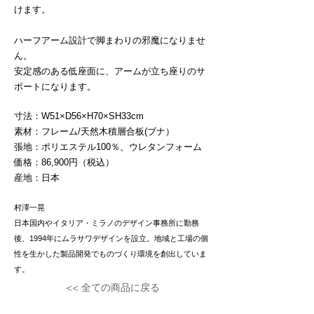
けます。
ハーフアーム設計で脚まわりの邪魔になりませ
ん。
安定感のある低座面に、アームが立ち座りのサ
ポートになります。
寸法：W51×D56×H70×SH33cm
素材：フレーム/天然木積層合板(ブナ）
張地：ポリエステル100％、ウレタンフォーム
価格：86,900円（税込）
​産地：日本
村澤一晃
日本国内やイタリア・ミラノのデザイン事務所に勤務
後、1994年にムラサワデザインを設立。地域と工場の個
性を生かした製品開発でものづくり環境を創出していま
す。
<< 全ての商品に戻る