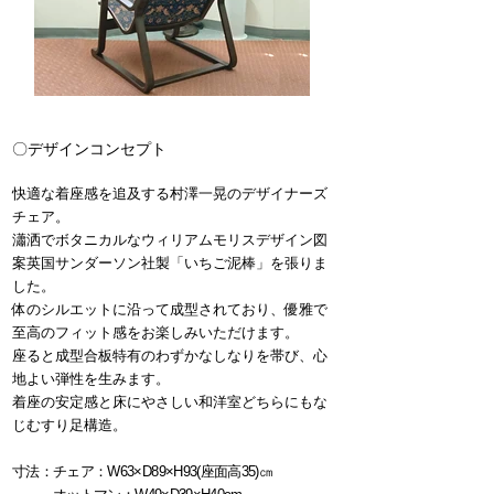
〇デザインコンセプト
快適な着座感を追及する村澤一晃のデザイナーズ
チェア。
瀟洒でボタニカルなウィリアムモリスデザイン図
案
英国サンダーソン社製「いちご泥棒」を張りま
した。
体のシルエットに沿って成型されており、優雅で
至高のフィット感をお楽しみいただけます。
座ると成型合板特有のわずかなしなりを帯び、心
地よい弾性を生みます。
着座の安定感と床にやさしい和洋室どちらにもな
じむすり足構造。
寸法：チェア：W63×D89×H93(座面高35)㎝