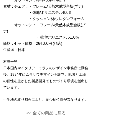
オットマン：W49×D39×H40cm
​素材：チェア：・フレーム/天然木成型合板(ブナ)
・張地/ポリエステル100％
・クッション材/ウレタンフォーム
オットマン：・フレーム/天然木成型合板(ブ
ナ)
・張地/ポリエステル100％
​価格：セット価格 264,000円 (税込)
生産国：
日本
村澤一晃
日本国内やイタリア・ミラノのデザイン事務所に勤務
後、1994年にムラサワデザイ
ンを設立。地域と工場
の個性を生かした製品開発でものづくり環境を創出し
ています。
​※生地の取り都合により、多少柄位置が異なります。
<< 全ての商品に戻る