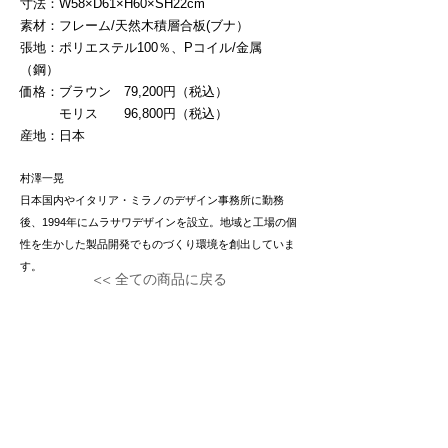
寸法：W58×D61×H60×SH22cm
素材：フレーム/天然木積層合板(ブナ）
張地：ポリエステル100％、Pコイル/金属
（鋼）
価格：ブラウン 79,200円（税込）
モリス 96,800円（税込）
​産地：日本
村澤一晃
日本国内やイタリア・ミラノのデザイン事務所に勤務
後、1994年にムラサワデザインを設立。地域と工場の個
性を生かした製品開発でものづくり環境を創出していま
す。
<< 全ての商品に戻る