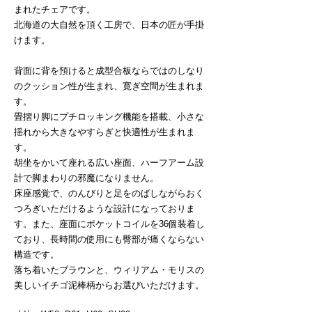
まれたチェアです。
北海道の大自然を頂く工房で、日本の匠が手掛
けます。
背面に背を預けると成型合板ならではのしなり
のクッション性が生まれ、寛ぎ空間が生まれま
す。
畳摺り脚にプチロッキング機能を搭載、小さな
揺れから大きなやすらぎと快適性が生まれま
す。
胡坐をかいて座れる広い座面、ハーフアーム設
計で脚まわりの邪魔になりません。
床座感覚で、のんびりと足をのばしながらおく
つろぎいただけるような設計になっておりま
す。また、座面にポケットコイルを36個装着し
ており、長時間の使用にも臀部が痛くならない
構造です。
落ち着いたブラウンと、ウィリアム・モリスの
美しいイチゴ泥棒柄からお選びいただけます。